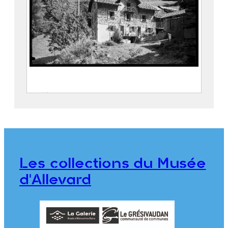
Café-restaurant dans le Hameau de
Gleyzin
FEUGIER, Albert Marius (Saint-
Marcellin, 1893 – Allevard, 1962)
CRUMIÈRE, Émile
Les collections du Musée
CE2020.1.291
d'Allevard