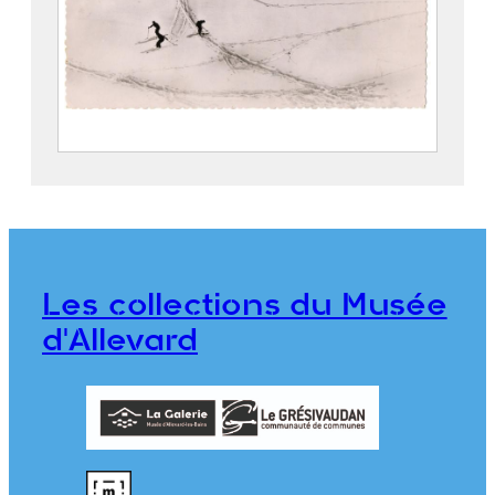
Skieurs au Bugnon, Montouvrard
COMBIER, Jean-Marie (Serrières, 1891 –
1968)
2021.0.69
Les collections du Musée
d'Allevard