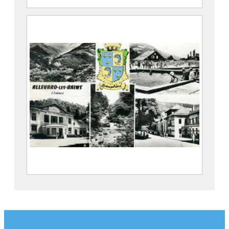
Skieurs au Collet d’Allevard
COMBIER, Jean-Marie (Serrières, 1891 –
1968)
2021.0.68
Allevard-les-Bains, Carte multivue
COMBIER, Jean-Marie (Serrières, 1891 –
1968)
2024.2.33