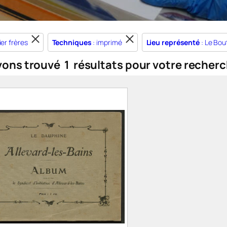
lier frères
Techniques
: imprimé
Lieu représenté
: Le Bou
vons trouvé
1
résultats pour votre recherc