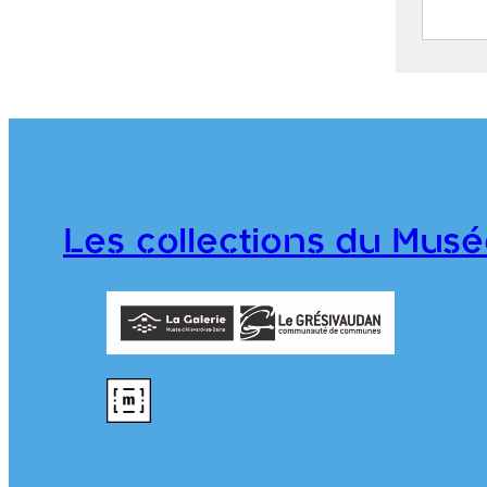
Le Da
Bains
A
D
B
D
Les collections du Musé
(
1
1
B
D
(
1