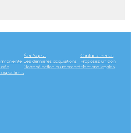
Électrique !
Contactez-nous
permanente
Les dernières acquisitions
Proposez un don
usée
Notre sélection du moment
Mentions légales
expositions