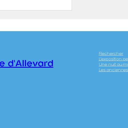
uphiné. Allevard-les-
.
LLIER FRÈRES
UCHEMIN, Émile
UISSON, Victor Edouard
Rechercher
L’exposition 
it V. de Buisson Fils
e d'Allevard
Une nuit au m
Cannes, 13 novembre
Les anciennes 
869 – Cannes, 28 mars
914)
UISSON, Victor Edouard
it V. de Buisson Fils
Cannes, 13 novembre
869 – Cannes, 28 mars