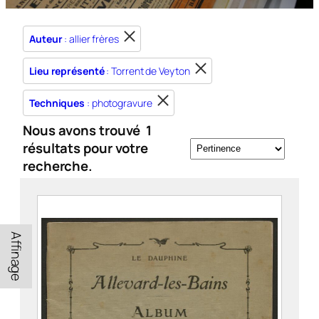
Auteur
: allier frères
Lieu représenté
: Torrent de Veyton
Techniques
: photogravure
Nous avons trouvé
1
résultats pour votre
recherche.
Affinage