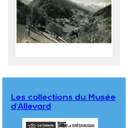
Le village de Pinsot et les vallées du
Gleyzin et du Bréda
FEUGIER, Albert Marius (Saint-
Marcellin, 1893 – Allevard, 1962)
Société Agfa
Les collections du Musée
CE2020.1.470
d'Allevard