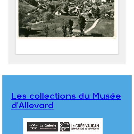
Le village de Pinsot
FEUGIER, Albert Marius (Saint-
Marcellin, 1893 – Allevard, 1962)
Maison Alpine
Les collections du Musée
CE2020.1.471
d'Allevard