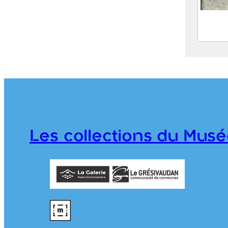
Group
cerce
d’All
FEUGI
Marce
1962
Les collections du Musé
CE202