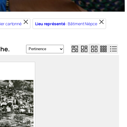
ier cartonné
Lieu représenté
: Bâtiment Nièpce
che.