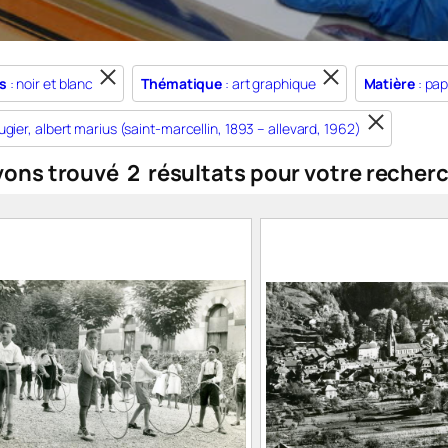
s
: noir et blanc
Thématique
: art graphique
Matière
: pap
ugier, albert marius (saint-marcellin, 1893 – allevard, 1962)
vons trouvé
2
résultats pour votre recher