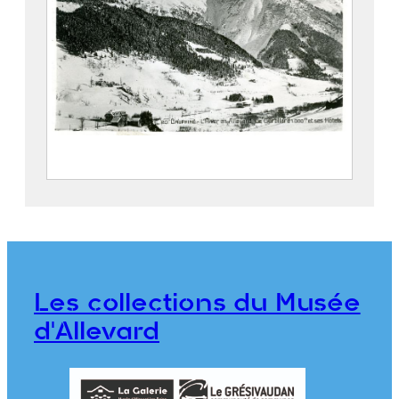
L’hiver en Allevard : Le Curtillard et ses
hôtels
FEUGIER, Albert Marius (Saint-
Marcellin, 1893 – Allevard, 1962)
Maison Alpine
Les collections du Musée
CE2020.1.519
d'Allevard