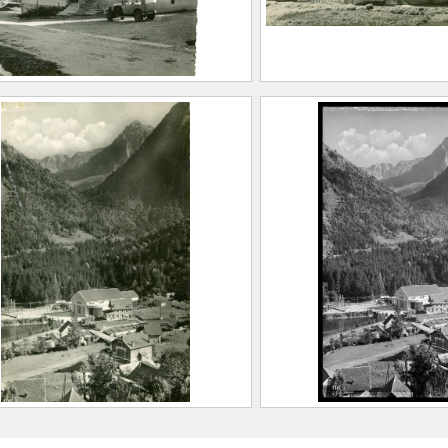
de-France, vue du
Fond-de-France, 
t-Hôtel du Massif des
Chalet-Hôtel du M
-Laux
Sept-Laux
ER, Albert Marius (Saint-
FEUGIER, Albert Ma
llin, 1893 – Allevard,
Marcellin, 1893 – A
)
1962)
0.1.39
CE2020.1.40
rrière, Vue de la centrale
La Ferrière, Vue de
nd de France et de
de Fond de France