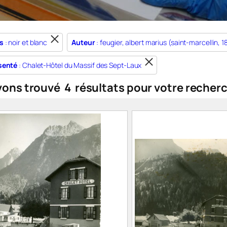
s
: noir et blanc
Auteur
: feugier, albert marius (saint-marcellin, 
senté
: Chalet-Hôtel du Massif des Sept-Laux
vons trouvé
4
résultats pour votre recher