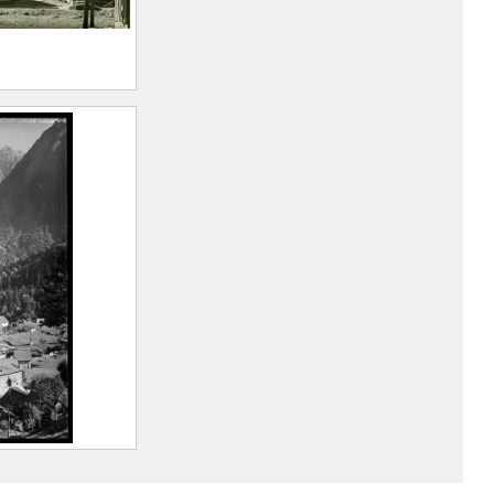
vue du
assif des
rius (Saint-
llevard,
 la centrale
 et de