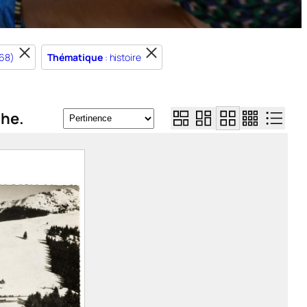
968)
Thématique
: histoire
che.