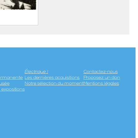
 station du
rie
1968)
Électrique !
Contactez-nous
permanente
Les dernières acquisitions
Proposez un don
usée
Notre sélection du moment
Mentions légales
expositions