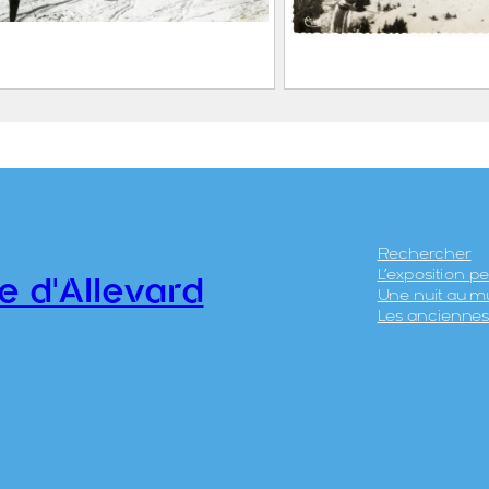
let d’Allevard en hiver :
Vue aérienne de la
u téléski de Malatrait
Collet d’Allevard
IER, Jean-Marie
COMBIER, Jean-Ma
ières, 1891 – 1968)
(Serrières, 1891 – 
3.22
2021.0.63
Rechercher
L’exposition 
e d'Allevard
Une nuit au m
Les anciennes 