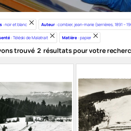
s
: noir et blanc
Auteur
: combier, jean-marie (serrières, 1891 – 1
senté
: Téléski de Malatrait
Matière
: papier
vons trouvé
2
résultats pour votre recher