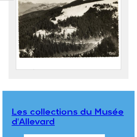
Vue aérienne de la route du Collet
d’Allevard
COMBIER, Jean-Marie (Serrières, 1891 –
1968)
2021.0.65
Les collections du Musée
d'Allevard