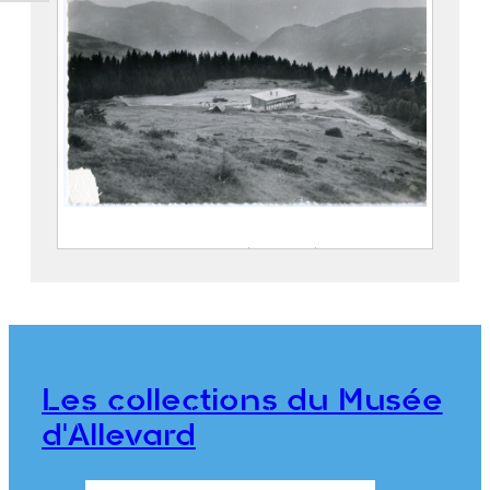
La station du Collet à ses débuts : les
Rhododendrons et le chalet du Collet
COMBIER, Jean-Marie (Serrières, 1891 –
1968)
2022.6.24
Les collections du Musée
d'Allevard