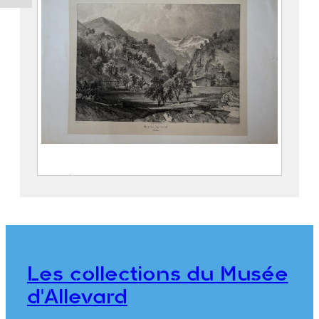
Entrée de la Gorge d’Allevard
SABATIER, Léon ( – 1887)
CICÉRI, Eugène (Paris, 27 janvier
1813 – 20 avril 1890)
THIERRY Frères
Les collections du Musée
2018.0.12
d'Allevard