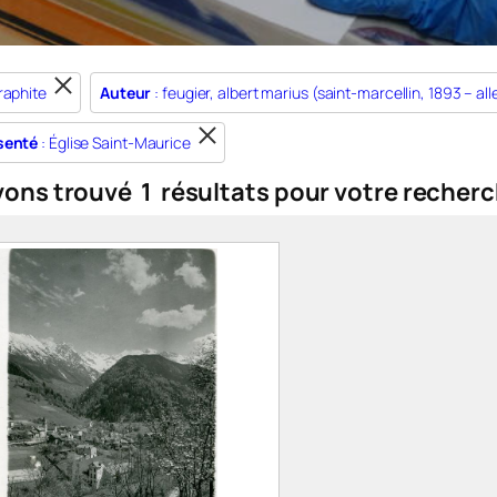
raphite
Auteur
: feugier, albert marius (saint-marcellin, 1893 – al
senté
: Église Saint-Maurice
vons trouvé
1
résultats pour votre recherc