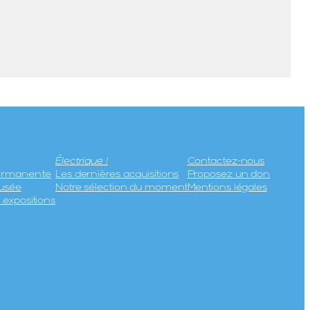
Électrique !
Contactez-nous
permanente
Les dernières acquisitions
Proposez un don
usée
Notre sélection du moment
Mentions légales
expositions