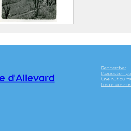
llage de Pinsot
ER, Albert Marius (Saint-
llin, 1893 – Allevard,
)
0.1.472
Rechercher
L’exposition 
e d'Allevard
Une nuit au m
Les anciennes 