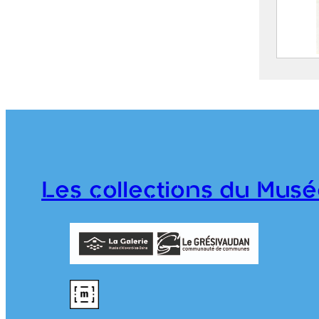
Le vi
FEUGI
Marce
1962
CE202
Les collections du Musé