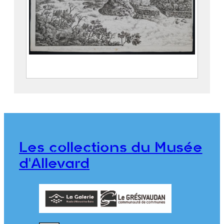
Vue du site du fourneau de fonte de fer
de la gorge d’Allevard
BALLIN, Gabriel (1744 – 1806)
DENIS, Jeanne Dite Mademoiselle
DENIS (1749 – 18..)
Les collections du Musée
976.1.43
d'Allevard