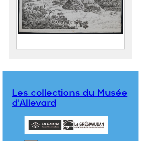
Vue du site du fourneau de fonte de fer
de la gorge d’Allevard
BALLIN, Gabriel (1744 – 1806)
DENIS, Jeanne Dite Mademoiselle
DENIS (1749 – 18..)
Les collections du Musée
976.1.43
d'Allevard