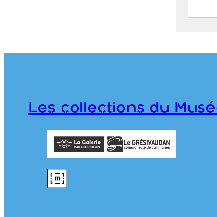
Les U
LEVY
2020
Les collections du Musé