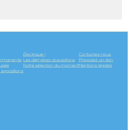
Électrique !
Contactez-nous
permanente
Les dernières acquisitions
Proposez un don
usée
Notre sélection du moment
Mentions légales
expositions