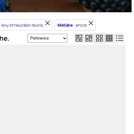
: levy et neurdein reunis
Matière
: encre
he.