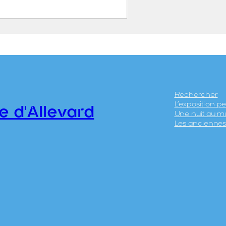
sines
 ET NEURDEIN REUNIS
.0.86
Rechercher
L’exposition 
e d'Allevard
Une nuit au m
Les anciennes 