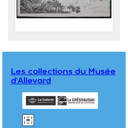
Vue du site du fourneau de fonte de fer
de la gorge d’Allevard
BALLIN, Gabriel (1744 – 1806)
DENIS, Jeanne Dite Mademoiselle
DENIS (1749 – 18..)
Les collections du Musée
976.1.43
d'Allevard