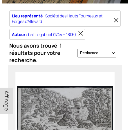
Lieu représenté
: Société des Hauts Fourneaux et
Forges d'Allevard
Auteur
: ballin, gabriel (1744 – 1806)
Nous avons trouvé
1
résultats pour votre
recherche.
Affinage