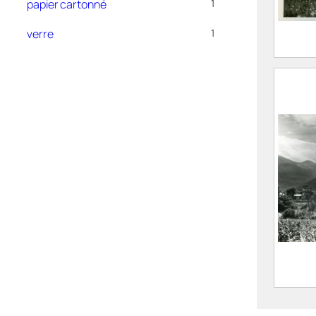
papier cartonné
1
verre
1
Arbre
Gleyz
FEUGI
Marce
1962
CE202
La H
l’hori