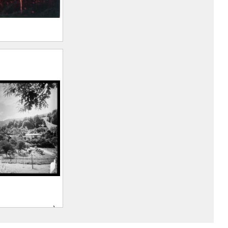
u fond le
t Mayen
rt Marius
in, 1893 –
)
ak Company
touvrard. À
 et le Grand