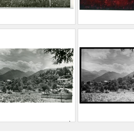
s en fleurs. Au fond le
Arbres en fleurs. A
in et le Mont Mayen
Gleyzin et le Mon
ER, Albert Marius (Saint-
FEUGIER, Albe
llin, 1893 – Allevard,
(Saint-Marcell
)
Allevard, 1962
0.1.143
Eastman Kod
Dit Kodak
CE2020.1.144
ameau de Montouvrard. À
Le Hameau de Mon
zon : le Petit et le Grand
l’horizon : le Petit