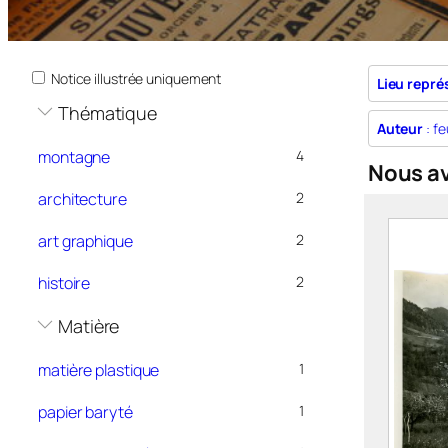
Notice illustrée uniquement
Lieu repré
Thématique
Auteur
: fe
montagne
4
Nous a
architecture
2
art graphique
2
histoire
2
Matière
matière plastique
1
papier baryté
1