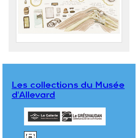
Zone Blanche – La rumination
POISSON, Mathias (1978)
2024.1.1.13
Les collections du Musée
d'Allevard