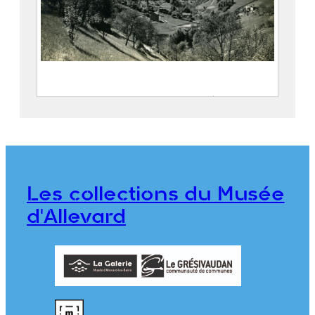
Le village de Pinsot et les vallées du
Gleyzin et du Bréda
FEUGIER, Albert Marius (Saint-
Marcellin, 1893 – Allevard, 1962)
Société Agfa
Les collections du Musée
CE2020.1.470
d'Allevard