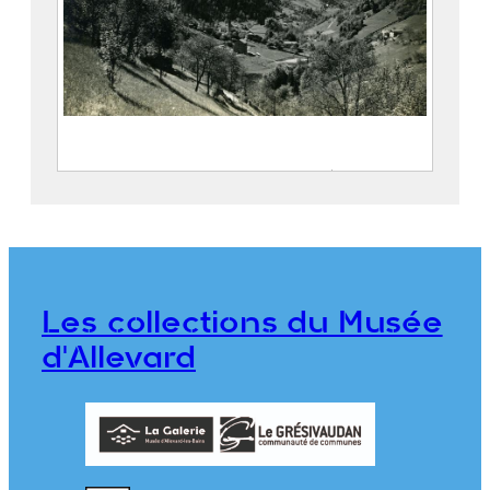
Le village de Pinsot et les vallées du
Gleyzin et du Bréda
FEUGIER, Albert Marius (Saint-
Marcellin, 1893 – Allevard, 1962)
Société Agfa
Les collections du Musée
CE2020.1.470
d'Allevard