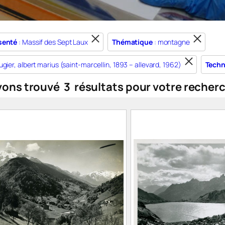
senté
: Massif des Sept Laux
Thématique
: montagne
ugier, albert marius (saint-marcellin, 1893 – allevard, 1962)
Techn
vons trouvé
3
résultats pour votre recher