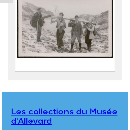
Groupe de randonneurs transportant
une pancarte aux Sept Laux
FEUGIER, Albert Marius (Saint-Marcellin,
1893 – Allevard, 1962)
CE2020.1.213
Les collections du Musée
d'Allevard