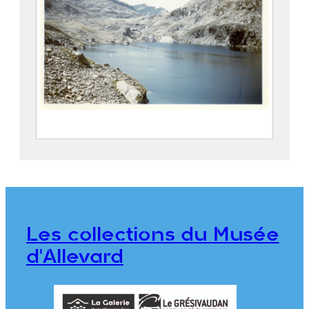
Vue d’un lac des Sept Laux
FEUGIER, Albert Marius (Saint-Marcellin,
1893 – Allevard, 1962)
CE2020.1.92
Les collections du Musée
d'Allevard