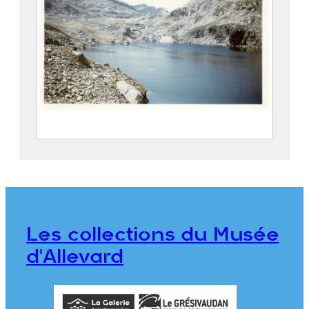
Vue d’un lac des Sept Laux
FEUGIER, Albert Marius (Saint-Marcellin,
1893 – Allevard, 1962)
CE2020.1.92
Les collections du Musée
d'Allevard