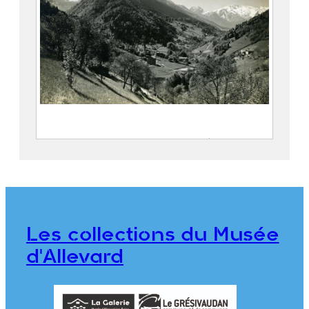
Le village de Pinsot et les vallées du
Gleyzin et du Bréda
FEUGIER, Albert Marius (Saint-
Marcellin, 1893 – Allevard, 1962)
Société Agfa
Les collections du Musée
CE2020.1.470
d'Allevard