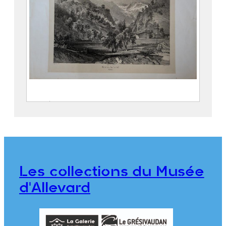
Entrée de la Gorge d’Allevard
SABATIER, Léon ( – 1887)
CICÉRI, Eugène (Paris, 27 janvier
1813 – 20 avril 1890)
THIERRY Frères
Les collections du Musée
2018.0.12
d'Allevard