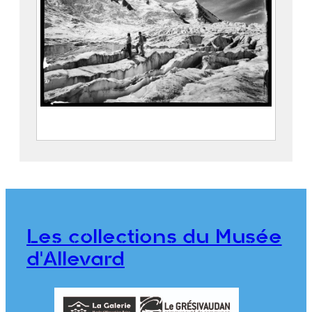
Chamonix, Caravane sur le glacier du
Mont-Blanc
FEUGIER, Albert Marius (Saint-
Marcellin, 1893 – Allevard, 1962)
Wellington & Ward Ltd
Les collections du Musée
CE2020.1.350
d'Allevard