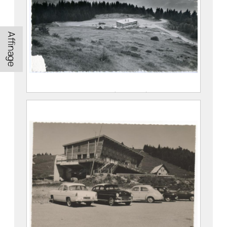
Affinage
La station du Collet à ses débuts : les
Rhododendrons et le chalet du Collet
COMBIER, Jean-Marie (Serrières, 1891 –
1968)
2022.6.24