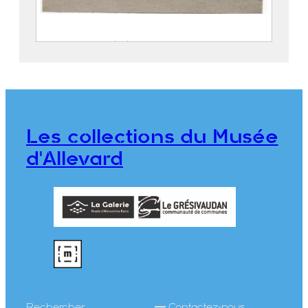
Le Collet en été : vue du chalet Les
Rhododendrons
Éditions J. CELLARD
2022.8.2
Les collections du Musée
d'Allevard
Rechercher
Contactez-nous