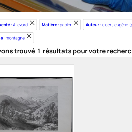
senté
: Allevard
Matière
: papier
Auteur
: cicéri, eugène (p
ue
: montagne
vons trouvé
1
résultats pour votre recherc