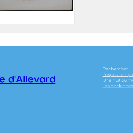
 d’Allevard à la
agne des 7 Lacs
ABATIER, Léon ( – 1887)
ICÉRI, Eugène (Paris, 27
anvier 1813 – 20 avril
Rechercher
L’exposition 
890)
e d'Allevard
Une nuit au m
HIERRY Frères
Les anciennes 
.41