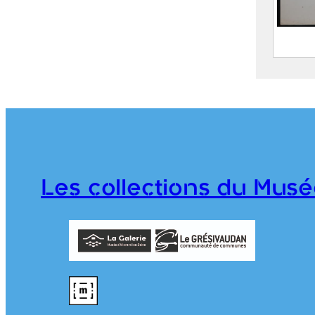
Route
Mont
S
C
j
1
Les collections du Musé
T
976.1