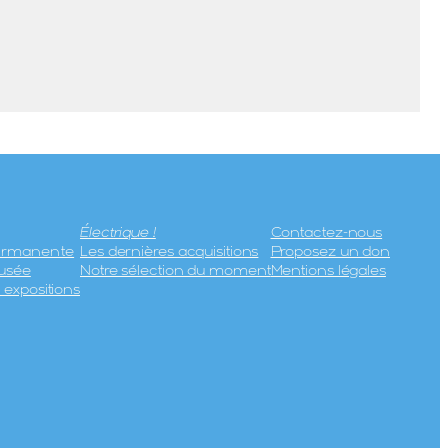
Électrique !
Contactez-nous
permanente
Les dernières acquisitions
Proposez un don
usée
Notre sélection du moment
Mentions légales
expositions