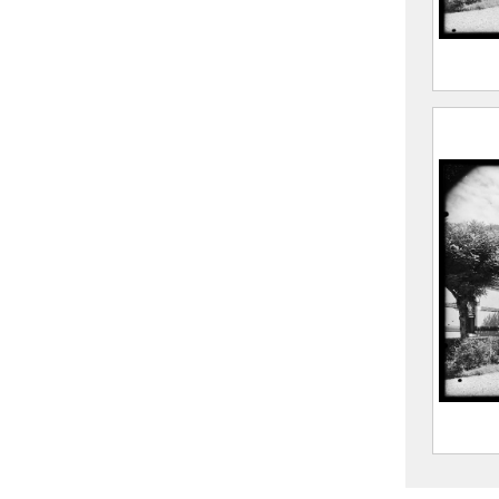
Le bâ
dans 
FEUGI
Marce
1962
CE202
Le bâ
dans 