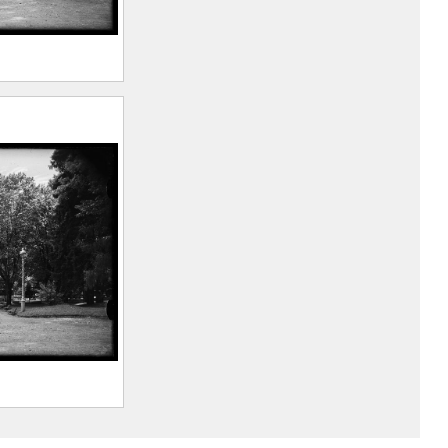
llevard,
ermal et le
rius (Saint-
llevard,
llevard,
ermal et le