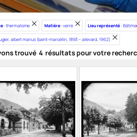
ue
: thermalisme
Matière
: verre
Lieu représenté
: Bâtime
ugier, albert marius (saint-marcellin, 1893 – allevard, 1962)
vons trouvé
4
résultats pour votre recher