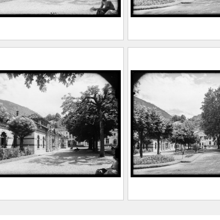
timent thermal Nièpce
Le Parc thermal d’A
le Parc thermal d’Allevard
l’Établissement th
ER, Albert Marius (Saint-
Casino
llin, 1893 – Allevard,
FEUGIER, Albert Ma
)
Marcellin, 1893 – A
0.1.448
1962)
CE2020.1.449
timent thermal Nièpce
Le Parc thermal d’A
le Parc thermal d’Allevard
l’Établissement th