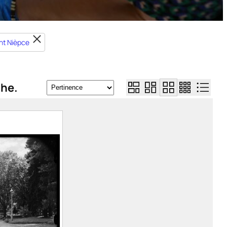
nt Nièpce
che.