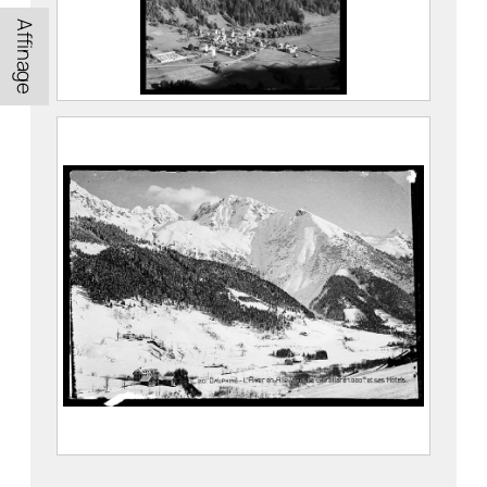
Affinage
Le Pic de la Grande Valloire, le Rocher et
le Col d’Arguille surplombant le village
de La Ferrière
FEUGIER, Albert Marius (Saint-
Marcellin, 1893 – Allevard, 1962)
ILFORD Limited
CE2020.1.477
L’hiver en Allevard : Le Curtillard et ses