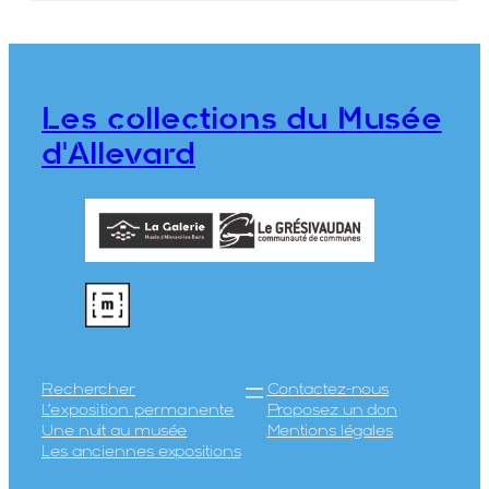
hôtels
Maison Alpine
ILFORD Limited
Les collections du Musée
CE2020.1.485
d'Allevard
Rechercher
Contactez-nous
L’exposition permanente
Proposez un don
Une nuit au musée
Mentions légales
Les anciennes expositions