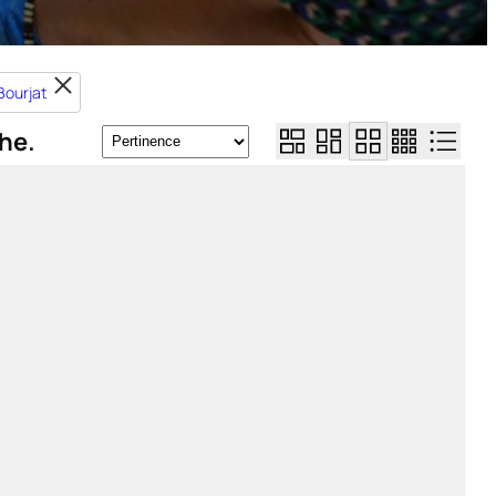
Bourjat
he.