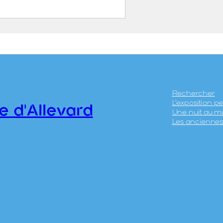
es pistes de descente
êt du Bœuf à La
geat
EUGIER, Albert Marius
Saint-Marcellin, 1893 –
Rechercher
L’exposition 
llevard, 1962)
e d'Allevard
Une nuit au m
LFORD Limited
Les anciennes 
0.1.481