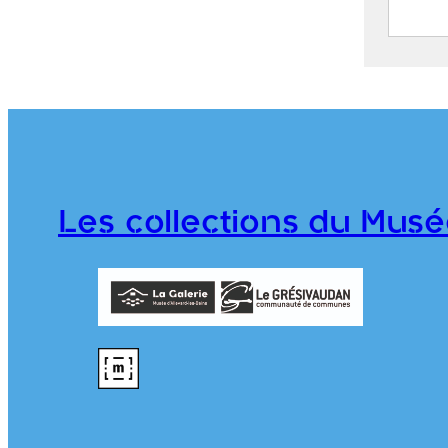
Vue d
du Cr
Bour
F
(
A
Les collections du Musé
I
CE202