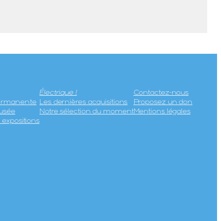
Électrique !
Contactez-nous
permanente
Les dernières acquisitions
Proposez un don
usée
Notre sélection du moment
Mentions légales
expositions