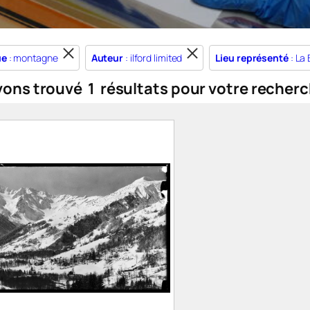
ue
: montagne
Auteur
: ilford limited
Lieu représenté
: La 
vons trouvé
1
résultats pour votre recherc