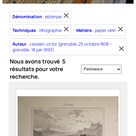
Dénomination
: estampe
Techniques
: lithographie
Matière
: papier vélin
Auteur
: cassien, victor (grenoble, 25 octobre 1808 –
grenoble, 18 juin 1893)
Nous avons trouvé
5
résultats pour votre
recherche.