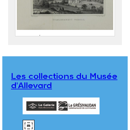
Allevard. Établissement thermal.
CASSIEN, Victor (Grenoble, 25
octobre 1808 – Grenoble, 18 juin
1893)
PEGERON, Claude
Les collections du Musée
976.1.53
d'Allevard