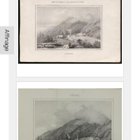
Affinage
Guide du voyageur aux environs de
Grenoble. Allevard.
CASSIEN, Victor (Grenoble, 25 octobre
1808 – Grenoble, 18 juin 1893)
976.1.12