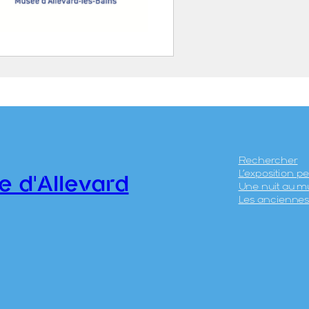
 d’Allevard à la
agne des 7 Lacs
ABATIER, Léon ( – 1887)
ICÉRI, Eugène (Paris, 27
anvier 1813 – 20 avril
Rechercher
L’exposition 
890)
e d'Allevard
Une nuit au m
HIERRY Frères
Les anciennes 
.41