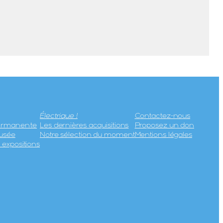
Électrique !
Contactez-nous
permanente
Les dernières acquisitions
Proposez un don
usée
Notre sélection du moment
Mentions légales
expositions