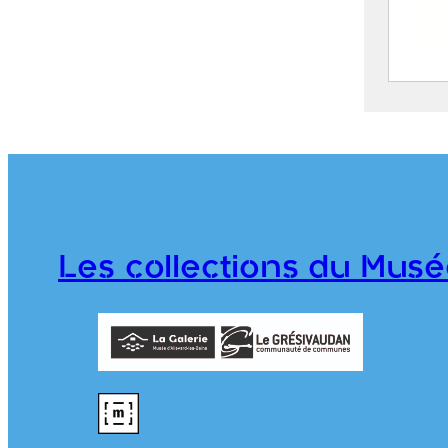
Route
Mont
S
C
j
1
Les collections du Musé
T
976.1