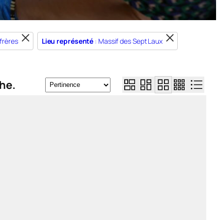
 frères
Lieu représenté
: Massif des Sept Laux
he.