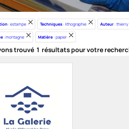
tion
: estampe
Techniques
: lithographie
Auteur
: thierry
ue
: montagne
Matière
: papier
vons trouvé
1
résultats pour votre recherc