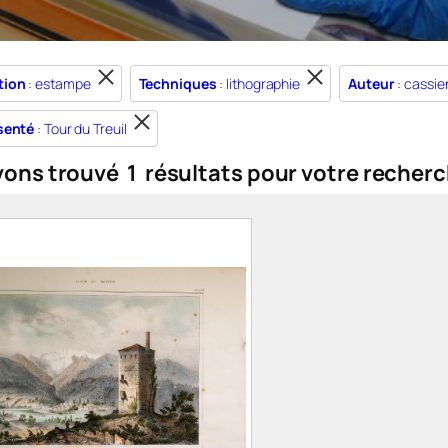
tion
: estampe
Techniques
: lithographie
Auteur
: cassie
senté
: Tour du Treuil
vons trouvé
1
résultats pour votre recherc