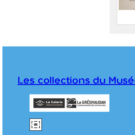
Album
Treuil
C
(
1
1
Les collections du Musé
P
976.1