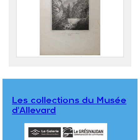
2e Vue du grand glacier à Allevard
(Dauphiné)
BLÉRY, Eugène (1805 – 1887)
GAUGAIN, Henri
Les collections du Musée
976.1.51
d'Allevard