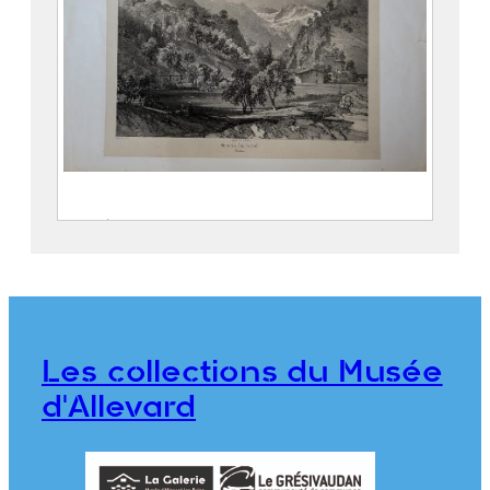
Entrée de la Gorge d’Allevard
SABATIER, Léon ( – 1887)
CICÉRI, Eugène (Paris, 27 janvier
1813 – 20 avril 1890)
THIERRY Frères
Les collections du Musée
2018.0.12
d'Allevard