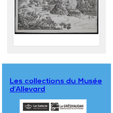
Vue du site du fourneau de fonte de fer
de la gorge d’Allevard
BALLIN, Gabriel (1744 – 1806)
DENIS, Jeanne Dite Mademoiselle
DENIS (1749 – 18..)
Les collections du Musée
976.1.43
d'Allevard