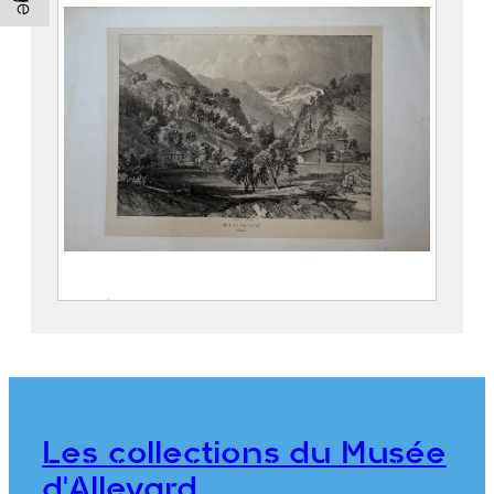
Entrée de la Gorge d’Allevard
SABATIER, Léon ( – 1887)
CICÉRI, Eugène (Paris, 27 janvier
1813 – 20 avril 1890)
THIERRY Frères
Les collections du Musée
2018.0.12
d'Allevard