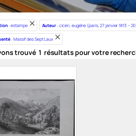
tion
: estampe
Auteur
: cicéri, eugène (paris, 27 janvier 1813 – 20
senté
: Massif des Sept Laux
vons trouvé
1
résultats pour votre recherc