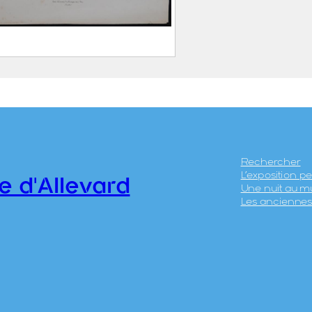
 d’Allevard à la
agne des 7 Lacs
ABATIER, Léon ( – 1887)
ICÉRI, Eugène (Paris, 27
anvier 1813 – 20 avril
Rechercher
L’exposition 
890)
e d'Allevard
Une nuit au m
HIERRY Frères
Les anciennes 
.41