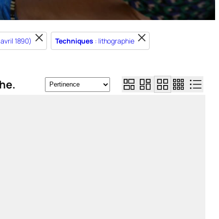
 avril 1890)
Techniques
: lithographie
he.