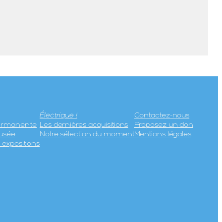
Électrique !
Contactez-nous
permanente
Les dernières acquisitions
Proposez un don
usée
Notre sélection du moment
Mentions légales
expositions