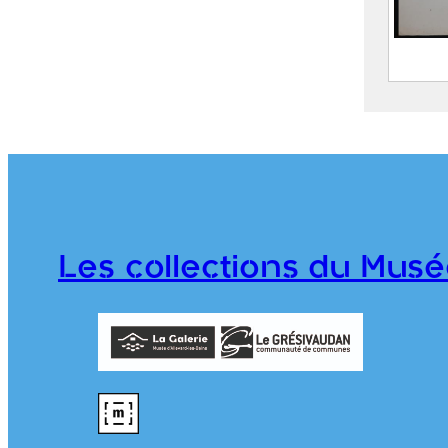
Route
Mont
S
C
j
1
Les collections du Musé
T
976.1