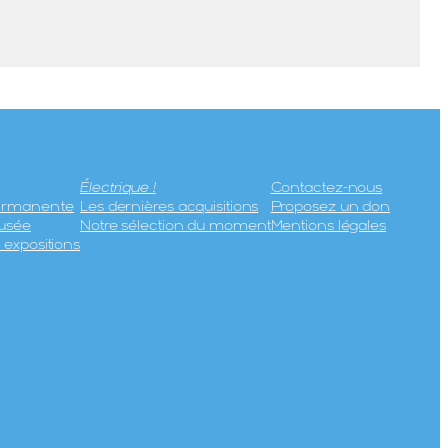
Électrique !
Contactez-nous
permanente
Les dernières acquisitions
Proposez un don
usée
Notre sélection du moment
Mentions légales
expositions