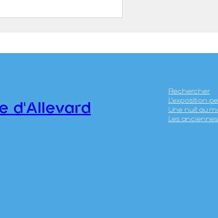
Blanche – Le diagnostic
ON, Mathias (1978)
1.1
Rechercher
L’exposition 
e d'Allevard
Une nuit au m
Les anciennes 