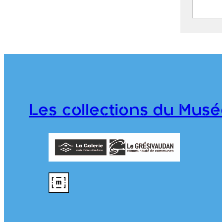
Zone 
POISS
2024.1.
Les collections du Musé