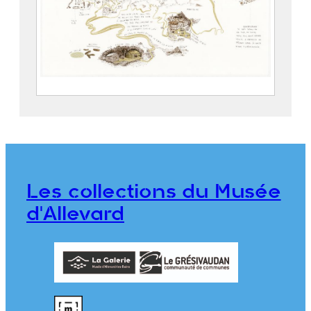
Zone Blanche – Le diagnostic
POISSON, Mathias (1978)
2024.1.1.1
Les collections du Musée
d'Allevard