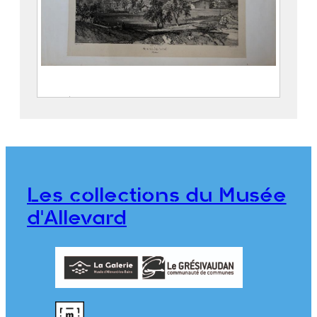
Entrée de la Gorge d’Allevard
SABATIER, Léon ( – 1887)
CICÉRI, Eugène (Paris, 27 janvier
1813 – 20 avril 1890)
THIERRY Frères
Les collections du Musée
2018.0.12
d'Allevard