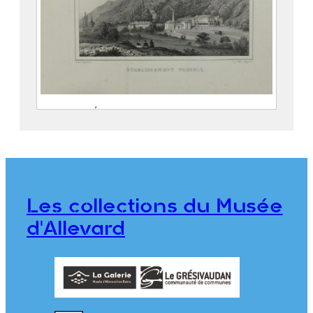
Allevard. Établissement thermal.
CASSIEN, Victor (Grenoble, 25
octobre 1808 – Grenoble, 18 juin
1893)
PEGERON, Claude
Les collections du Musée
976.1.53
d'Allevard