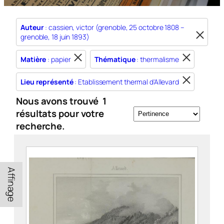
Auteur
: cassien, victor (grenoble, 25 octobre 1808 –
grenoble, 18 juin 1893)
Matière
: papier
Thématique
: thermalisme
Lieu représenté
: Etablissement thermal d'Allevard
Nous avons trouvé
1
résultats pour votre
recherche.
Affinage