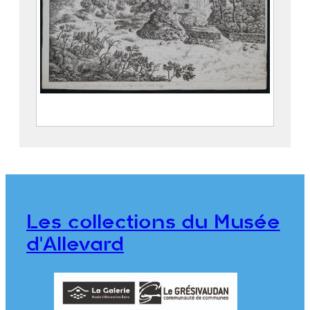
Vue du site du fourneau de fonte de fer
de la gorge d’Allevard
BALLIN, Gabriel (1744 – 1806)
DENIS, Jeanne Dite Mademoiselle
DENIS (1749 – 18..)
Les collections du Musée
976.1.43
d'Allevard