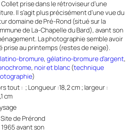
 Collet prise dans le rétroviseur d’une
iture. Il s’agit plus précisément d’une vue du
tur domaine de Pré-Rond (situé sur la
mmune de La-Chapelle du Bard), avant son
énagement. La photographie semble avoir
é prise au printemps (restes de neige).
latino-bromure
,
gélatino-bromure d’argent
,
onochrome
,
noir et blanc
(
technique
otographie
)
rs tout :
; Longueur :18,2 cm ; largeur :
,1 cm
ysage
 Site de Prérond
 1965 avant son