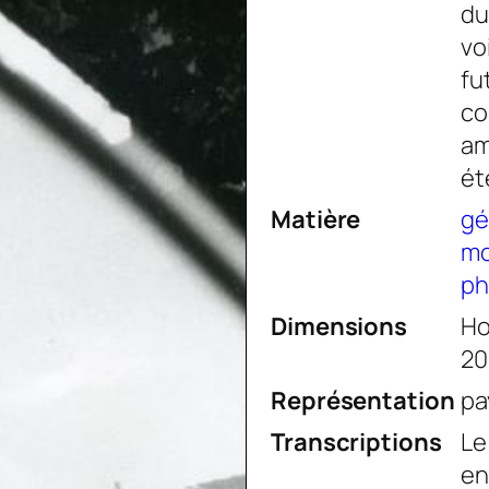
du
vo
fu
co
am
ét
Matière
gé
m
ph
Dimensions
Ho
20
Représentation
pa
Transcriptions
Le
en